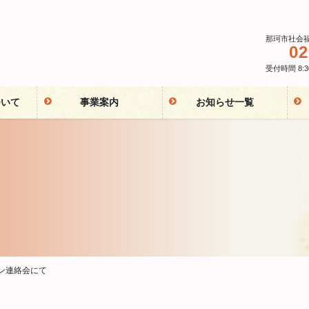
那珂市社会
02
受付時間 8:30
ついて
事業案内
お知らせ一覧
ン連絡会にて