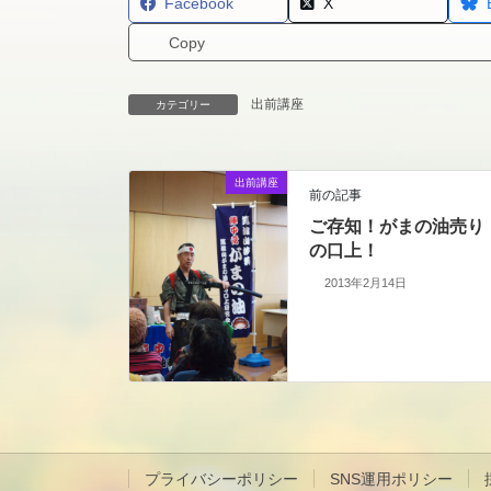
Facebook
X
Copy
出前講座
カテゴリー
出前講座
前の記事
ご存知！がまの油売り
の口上！
2013年2月14日
プライバシーポリシー
SNS運用ポリシー