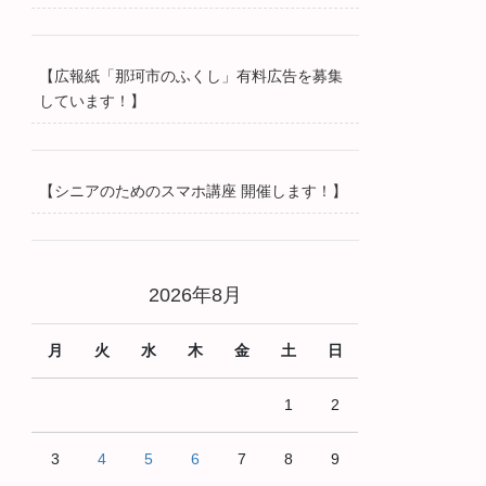
【広報紙「那珂市のふくし」有料広告を募集
しています！】
【シニアのためのスマホ講座 開催します！】
2026年8月
月
火
水
木
金
土
日
1
2
3
4
5
6
7
8
9