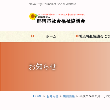
コ
ナ
Naka City Council of Social Welfare
ン
ビ
テ
ゲ
ン
ー
ツ
シ
に
ョ
ホーム
社会福祉協議会に
移
ン
動
に
移
動
お知らせ
HOME
お知らせ
出前講座
平成２５年２月 サロ