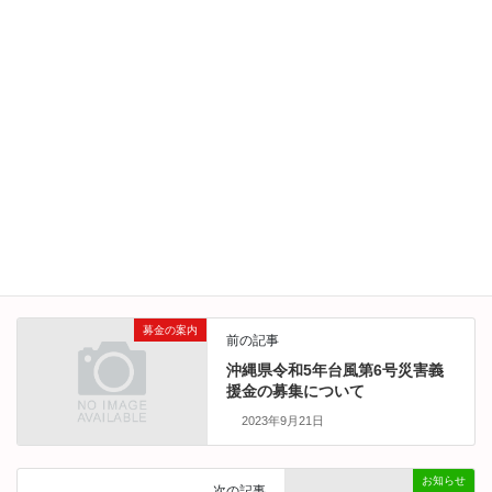
お寄せいただきました義援金は、本会を通じて茨城県共同募金
会に送金させていただきます。
Facebook
X
Bluesky
Threads
Hatena
LINE
Copy
募金の案内
カテゴリー
募金の案内
前の記事
沖縄県令和5年台風第6号災害義
援金の募集について
2023年9月21日
お知らせ
次の記事