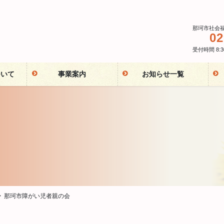
那珂市社会
02
受付時間 8:30
ついて
事業案内
お知らせ一覧
那珂市障がい児者親の会