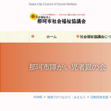
コ
ナ
Naka City Council of Social Welfare
ン
ビ
テ
ゲ
ン
ー
ツ
シ
に
ョ
ホーム
社会福祉協議会に
移
ン
動
に
移
動
那珂市障がい児者親の会
HOME
地域でのつながり・みまもり
活動団体支援