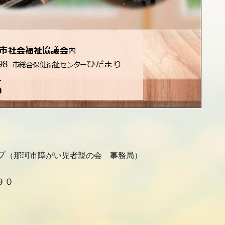
プ
（那珂市障がい児者親の会 事務局）
９０