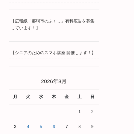
【広報紙「那珂市のふくし」有料広告を募集
しています！】
【シニアのためのスマホ講座 開催します！】
2026年8月
月
火
水
木
金
土
日
1
2
3
4
5
6
7
8
9