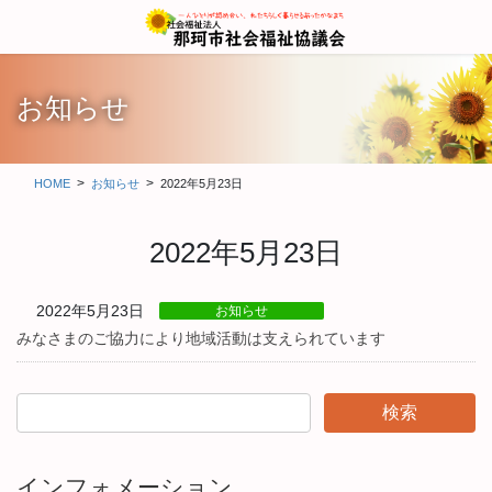
コ
ナ
ン
ビ
テ
ゲ
ン
ー
ツ
シ
お知らせ
に
ョ
移
ン
動
に
HOME
お知らせ
2022年5月23日
移
動
2022年5月23日
2022年5月23日
お知らせ
みなさまのご協力により地域活動は支えられています
インフォメーション