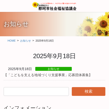
コ
ナ
ン
ビ
テ
ゲ
ン
ー
ツ
シ
お知らせ
に
ョ
移
ン
動
に
HOME
お知らせ
2025年9月18日
移
動
2025年9月18日
2025年9月18日
お知らせ
【「こどもを支える地域づくり支援事業」応募団体募集】
インフォメーション